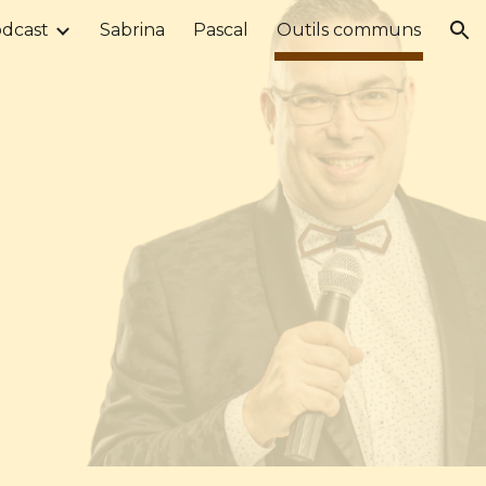
odcast
Sabrina
Pascal
Outils communs
ion